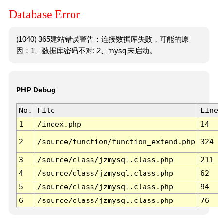
Database Error
(1040) 365建站错误警告：连接数据库失败，可能的原
因：1、数据库密码不对; 2、mysql未启动。
PHP Debug
No.
File
Line
1
/index.php
14
2
/source/function/function_extend.php
324
3
/source/class/jzmysql.class.php
211
4
/source/class/jzmysql.class.php
62
5
/source/class/jzmysql.class.php
94
6
/source/class/jzmysql.class.php
76