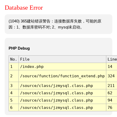
Database Error
(1040) 365建站错误警告：连接数据库失败，可能的原
因：1、数据库密码不对; 2、mysql未启动。
PHP Debug
No.
File
Line
1
/index.php
14
2
/source/function/function_extend.php
324
3
/source/class/jzmysql.class.php
211
4
/source/class/jzmysql.class.php
62
5
/source/class/jzmysql.class.php
94
6
/source/class/jzmysql.class.php
76