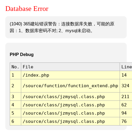
Database Error
(1040) 365建站错误警告：连接数据库失败，可能的原
因：1、数据库密码不对; 2、mysql未启动。
PHP Debug
No.
File
Line
1
/index.php
14
2
/source/function/function_extend.php
324
3
/source/class/jzmysql.class.php
211
4
/source/class/jzmysql.class.php
62
5
/source/class/jzmysql.class.php
94
6
/source/class/jzmysql.class.php
76