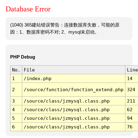
Database Error
(1040) 365建站错误警告：连接数据库失败，可能的原
因：1、数据库密码不对; 2、mysql未启动。
PHP Debug
No.
File
Line
1
/index.php
14
2
/source/function/function_extend.php
324
3
/source/class/jzmysql.class.php
211
4
/source/class/jzmysql.class.php
62
5
/source/class/jzmysql.class.php
94
6
/source/class/jzmysql.class.php
76