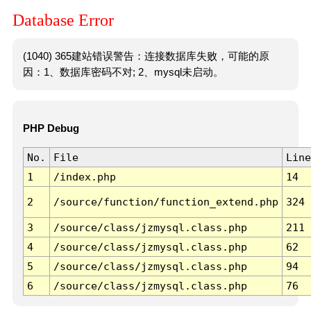
Database Error
(1040) 365建站错误警告：连接数据库失败，可能的原
因：1、数据库密码不对; 2、mysql未启动。
PHP Debug
No.
File
Line
1
/index.php
14
2
/source/function/function_extend.php
324
3
/source/class/jzmysql.class.php
211
4
/source/class/jzmysql.class.php
62
5
/source/class/jzmysql.class.php
94
6
/source/class/jzmysql.class.php
76