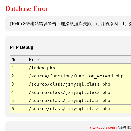
Database Error
(1040) 365建站错误警告：连接数据库失败，可能的原因：1、数
PHP Debug
No.
File
1
/index.php
2
/source/function/function_extend.php
3
/source/class/jzmysql.class.php
4
/source/class/jzmysql.class.php
5
/source/class/jzmysql.class.php
6
/source/class/jzmysql.class.php
www.365jz.com
已经将此