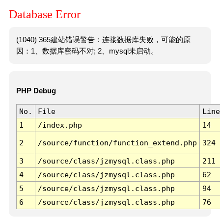
Database Error
(1040) 365建站错误警告：连接数据库失败，可能的原
因：1、数据库密码不对; 2、mysql未启动。
PHP Debug
No.
File
Line
1
/index.php
14
2
/source/function/function_extend.php
324
3
/source/class/jzmysql.class.php
211
4
/source/class/jzmysql.class.php
62
5
/source/class/jzmysql.class.php
94
6
/source/class/jzmysql.class.php
76