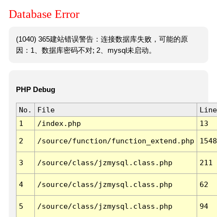
Database Error
(1040) 365建站错误警告：连接数据库失败，可能的原
因：1、数据库密码不对; 2、mysql未启动。
PHP Debug
No.
File
Line
1
/index.php
13
2
/source/function/function_extend.php
1548
3
/source/class/jzmysql.class.php
211
4
/source/class/jzmysql.class.php
62
5
/source/class/jzmysql.class.php
94