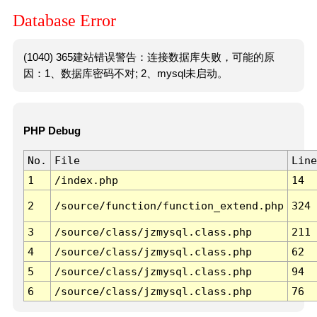
Database Error
(1040) 365建站错误警告：连接数据库失败，可能的原
因：1、数据库密码不对; 2、mysql未启动。
PHP Debug
No.
File
Line
1
/index.php
14
2
/source/function/function_extend.php
324
3
/source/class/jzmysql.class.php
211
4
/source/class/jzmysql.class.php
62
5
/source/class/jzmysql.class.php
94
6
/source/class/jzmysql.class.php
76