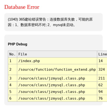
Database Error
(1040) 365建站错误警告：连接数据库失败，可能的原
因：1、数据库密码不对; 2、mysql未启动。
PHP Debug
No.
File
Line
1
/index.php
14
2
/source/function/function_extend.php
324
3
/source/class/jzmysql.class.php
211
4
/source/class/jzmysql.class.php
62
5
/source/class/jzmysql.class.php
94
6
/source/class/jzmysql.class.php
76