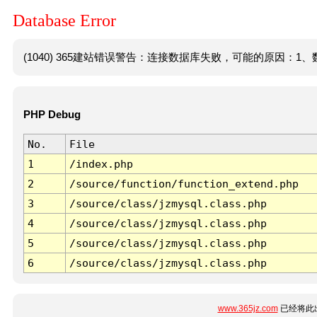
Database Error
(1040) 365建站错误警告：连接数据库失败，可能的原因：1、数
PHP Debug
No.
File
1
/index.php
2
/source/function/function_extend.php
3
/source/class/jzmysql.class.php
4
/source/class/jzmysql.class.php
5
/source/class/jzmysql.class.php
6
/source/class/jzmysql.class.php
www.365jz.com
已经将此