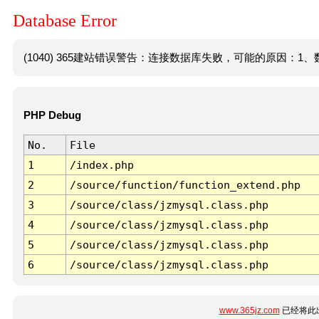
Database Error
(1040) 365建站错误警告：连接数据库失败，可能的原因：1、数
PHP Debug
No.
File
1
/index.php
2
/source/function/function_extend.php
3
/source/class/jzmysql.class.php
4
/source/class/jzmysql.class.php
5
/source/class/jzmysql.class.php
6
/source/class/jzmysql.class.php
www.365jz.com
已经将此