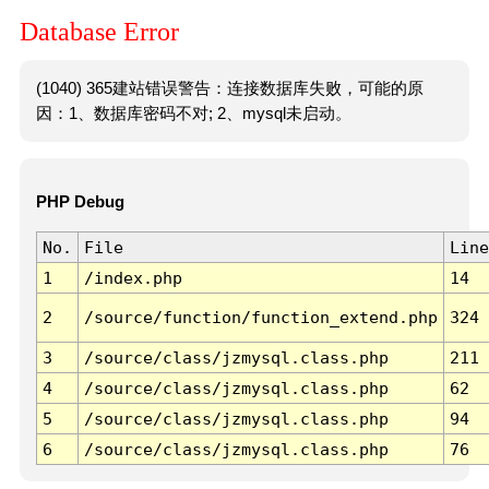
Database Error
(1040) 365建站错误警告：连接数据库失败，可能的原
因：1、数据库密码不对; 2、mysql未启动。
PHP Debug
No.
File
Line
1
/index.php
14
2
/source/function/function_extend.php
324
3
/source/class/jzmysql.class.php
211
4
/source/class/jzmysql.class.php
62
5
/source/class/jzmysql.class.php
94
6
/source/class/jzmysql.class.php
76