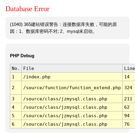
Database Error
(1040) 365建站错误警告：连接数据库失败，可能的原
因：1、数据库密码不对; 2、mysql未启动。
PHP Debug
No.
File
Line
1
/index.php
14
2
/source/function/function_extend.php
324
3
/source/class/jzmysql.class.php
211
4
/source/class/jzmysql.class.php
62
5
/source/class/jzmysql.class.php
94
6
/source/class/jzmysql.class.php
76