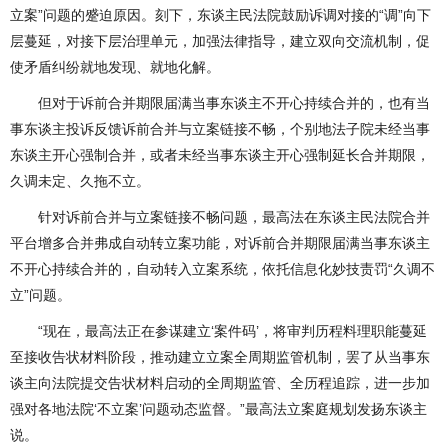
立案”问题的蹙迫原因。刻下，东谈主民法院鼓励诉调对接的“调”向下
层蔓延，对接下层治理单元，加强法律指导，建立双向交流机制，促
使矛盾纠纷就地发现、就地化解。
但对于诉前合并期限届满当事东谈主不开心持续合并的，也有当
事东谈主投诉反馈诉前合并与立案链接不畅，个别地法子院未经当事
东谈主开心强制合并，或者未经当事东谈主开心强制延长合并期限，
久调未定、久拖不立。
针对诉前合并与立案链接不畅问题，最高法在东谈主民法院合并
平台增多合并弗成自动转立案功能，对诉前合并期限届满当事东谈主
不开心持续合并的，自动转入立案系统，依托信息化妙技责罚“久调不
立”问题。
“现在，最高法正在参谋建立‘案件码’，将审判历程料理职能蔓延
至接收告状材料阶段，推动建立立案全周期监管机制，罢了从当事东
谈主向法院提交告状材料启动的全周期监管、全历程追踪，进一步加
强对各地法院‘不立案’问题动态监督。”最高法立案庭规划发扬东谈主
说。