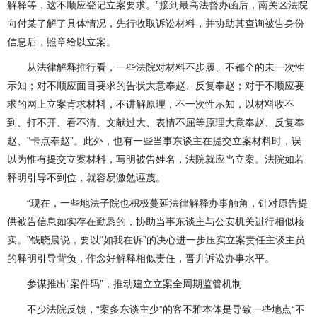
解释等，这不顺应登记立案要求。”接到最高法督办函后，南关区法院
向付某了解了具体情况，先行收取诉讼材料，并协助其查询被告身份
信息后，照章给以立案。
从法律解释推行看，一些法院对材料不步履、不都全的未一次性
示知；对不顺应面目要求的告状大意奉赵、反复奉赵；对于不顺应要
求的网上立案肯求材料，不讲解原理，不一次性示知，以材料收不
到、打不开、看不清、文献过大、表情不屈等原理大意奉赵、反复奉
赵、“卡点奉赵”。此外，也有一些当事东谈主在提交立案材料时，误
以为惟有提交立案材料，写明被告姓名，法院就应当立案。法院如若
释明引导不到位，就容易激勉诬蔑。
“现在，一些地法子院也积极蔓延法律解释办事触角，针对原告提
供被告信息如实存在勤恳的，协助当事东谈主与公安机关进行相似核
实。”钱晓晨说，要以“如我在诉”的决心进一步压实立案责任主谈主员
的释明引导背负，作念好解释相似责任，晋升诉讼办事水平。
参谋推出“案件码”，推动建立立案全周期监管机制
不少法院反馈，“案多东谈主少”的客不雅本体是导致一些地点“不