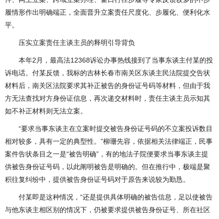
履情形作出明确端正，全面晋升立案责任尺度化、步履化、便利化水
平。
压实立案责任主谈主员的释明引导背负
本年2月，最高法12368诉讼办事热线接到了当事东谈主付某的投
诉电话。付某反馈，我标的吉林长春市南关区东谈主民法院提交告状
材料后，南关区法院要求其补正被告的身份证号码等材料，但由于我
方无法查找对方身份证信息，再次递交材料时，责任主谈主员示知其
如不补正材料则无法立案。
“要求当事东谈主在立案时提交被告身份证号码的不立案投诉数目
相对较多，具有一定的典型性。”柳珊先容，依据相关法律端正，民事
案件告状条目之一是“被告明确”，有的地法子院便要求当事东谈主提
供被告身份证号码，以此阐明被告是明确的。但在推行中，极端是聚
积往复纠纷中，提供被告身份证号码对于原告来说较为勤恳。
付某即是这种情况，“还是提供具体明确的被告信息，足以使被告
与他东谈主相区别的情况下，仍被要求提供被告身份证号、所在社区