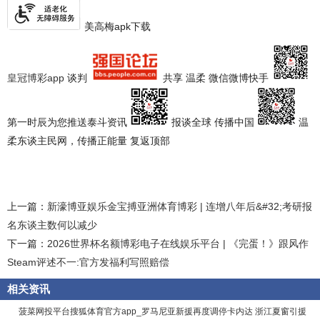
美高梅apk下载
皇冠博彩app
谈判
共享 温柔 微信微博快手
第一时辰为您推送泰斗资讯
报谈全球 传播中国
温
柔东谈主民网，传播正能量 复返顶部
上一篇：
新濠博亚娱乐金宝搏亚洲体育博彩 | 连增八年后&#32;考研报
名东谈主数何以减少
下一篇：
2026世界杯名额博彩电子在线娱乐平台 | 《完蛋！》跟风作
Steam评述不一:官方发福利写照赔偿
相关资讯
菠菜网投平台搜狐体育官方app_罗马尼亚新援再度调停卡内达 浙江夏窗引援