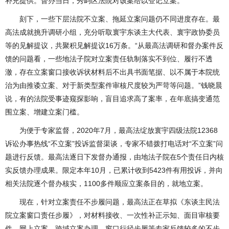
补充提供。督办当日，秀屿区法院对该案给以登记立案。
刻下，一些下层法院不立案、拖延立案问题仍不同进度存在。最
高法成就挑升调研小组，充分听取寰宇东谈主大代表、寰宇政协委员
等的见解提议，共聚积见解提议16万条。“从最高法调研和督办案件反
馈的问题看，一些地法子院对立案责任轨制落实不到位、履行不透
澈，存在立案窗口接收诉状材料后不出具书面笔据、以不属于本院统
治为由推诿立案、对于新类型案件审核尺度较为严苛等问题。”钱晓晨
说，有的法院受事迹窥探影响，盲目追求高了案率，在年底搞变通范
围立案、增建立案门槛。
为便于专家监督，2020年7月，最高法绽放寰宇四级法院12368
诉讼办事热线“不立案”投诉监督渠谈，专家不错拨打电话对“不立案”问
题进行反馈。最高法逐日下发督办通报，由地法子院在5个责任日内核
实反馈办理成果。限定本年10月，已累计收到5423件有用投诉，并向
相关法院逐个督办核实，1100多件顺应立案条目的，就地立案。
现在，针对立案责任不步履问题，最高法正在草拟《东谈主民法
院立案窗口责任步履》，对材料接收、一次性补正示知、面目审核要
件、网上立案、跨域立案办理、窗口行径步履等专家反馈较多的不步