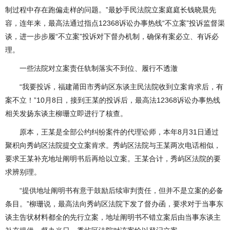
制过程中存在跑偏走样的问题。”最妙手民法院立案庭庭长钱晓晨先
容，连年来，最高法通过指点12368诉讼办事热线“不立案”投诉监督渠
谈，进一步步履“不立案”投诉对下督办机制，确保有案必立、有诉必
理。
一些法院对立案责任轨制落实不到位、履行不透澈
“我要投诉，福建莆田市秀屿区东谈主民法院收到立案肯求后，有
案不立！”10月8日，接到王某的投诉后，最高法12368诉讼办事热线
相关发扬东谈主柳珊立即进行了核查。
原本，王某是全部公约纠纷案件的代理讼师，本年8月31日通过
聚积向秀屿区法院提交立案肯求。秀屿区法院与王某两次电话相似，
要求王某补充地址阐明书后再给以立案。王某合计，秀屿区法院的要
求辨别理。
“提供地址阐明书有意于鼓励后续审判责任，但并不是立案的必备
条目。”柳珊说，最高法向秀屿区法院下发了督办函，要求对于当事东
谈主告状材料都全的先行立案，地址阐明书不错立案后由当事东谈主