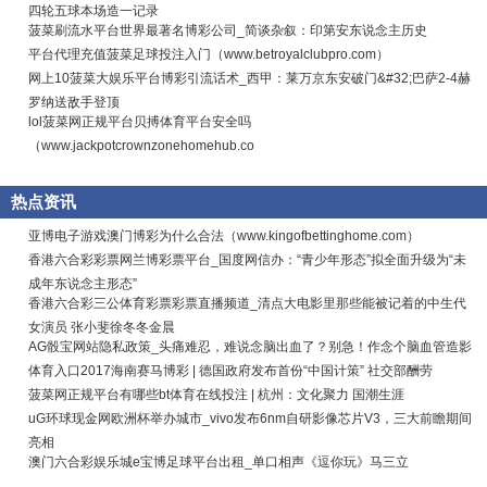
四轮五球本场造一记录
菠菜刷流水平台世界最著名博彩公司_简谈杂叙：印第安东说念主历史
平台代理充值菠菜足球投注入门（www.betroyalclubpro.com）
网上10菠菜大娱乐平台博彩引流话术_西甲：莱万京东安破门&#32;巴萨2-4赫
罗纳送敌手登顶
lol菠菜网正规平台贝搏体育平台安全吗
（www.jackpotcrownzonehomehub.co
热点资讯
亚博电子游戏澳门博彩为什么合法（www.kingofbettinghome.com）
香港六合彩彩票网兰博彩票平台_国度网信办：“青少年形态”拟全面升级为“未
成年东说念主形态”
香港六合彩三公体育彩票彩票直播频道_清点大电影里那些能被记着的中生代
女演员 张小斐徐冬冬金晨
AG骰宝网站隐私政策_头痛难忍，难说念脑出血了？别急！作念个脑血管造影
体育入口2017海南赛马博彩 | 德国政府发布首份“中国计策” 社交部酬劳
菠菜网正规平台有哪些bt体育在线投注 | 杭州：文化聚力 国潮生涯
uG环球现金网欧洲杯举办城市_vivo发布6nm自研影像芯片V3，三大前瞻期间
亮相
澳门六合彩娱乐城e宝博足球平台出租_单口相声《逗你玩》马三立