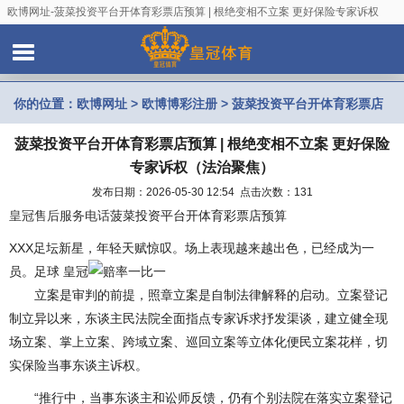
欧博网址-菠菜投资平台开体育彩票店预算 | 根绝变相不立案 更好保险专家诉权
（法治聚焦）
你的位置：
欧博网址
>
欧博博彩注册
> 菠菜投资平台开体育彩票店
菠菜投资平台开体育彩票店预算 | 根绝变相不立案 更好保险
预算 | 根绝变相不立案 更好保险专家诉权（法治聚焦）
专家诉权（法治聚焦）
发布日期：2026-05-30 12:54 点击次数：131
皇冠售后服务电话
菠菜投资平台开体育彩票店预算
XXX足坛新星，年轻天赋惊叹。场上表现越来越出色，已经成为一
员。足球 皇冠
立案是审判的前提，照章立案是自制法律解释的启动。立案登记
制立异以来，东谈主民法院全面指点专家诉求抒发渠谈，建立健全现
场立案、掌上立案、跨域立案、巡回立案等立体化便民立案花样，切
实保险当事东谈主诉权。
“推行中，当事东谈主和讼师反馈，仍有个别法院在落实立案登记