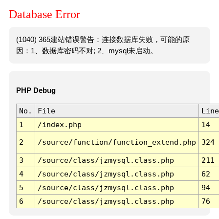
Database Error
(1040) 365建站错误警告：连接数据库失败，可能的原
因：1、数据库密码不对; 2、mysql未启动。
PHP Debug
No.
File
Line
1
/index.php
14
2
/source/function/function_extend.php
324
3
/source/class/jzmysql.class.php
211
4
/source/class/jzmysql.class.php
62
5
/source/class/jzmysql.class.php
94
6
/source/class/jzmysql.class.php
76