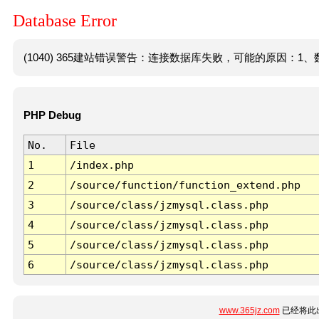
Database Error
(1040) 365建站错误警告：连接数据库失败，可能的原因：1、数
PHP Debug
No.
File
1
/index.php
2
/source/function/function_extend.php
3
/source/class/jzmysql.class.php
4
/source/class/jzmysql.class.php
5
/source/class/jzmysql.class.php
6
/source/class/jzmysql.class.php
www.365jz.com
已经将此