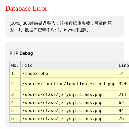
Database Error
(1040) 365建站错误警告：连接数据库失败，可能的原
因：1、数据库密码不对; 2、mysql未启动。
PHP Debug
No.
File
Line
1
/index.php
14
2
/source/function/function_extend.php
324
3
/source/class/jzmysql.class.php
211
4
/source/class/jzmysql.class.php
62
5
/source/class/jzmysql.class.php
94
6
/source/class/jzmysql.class.php
76