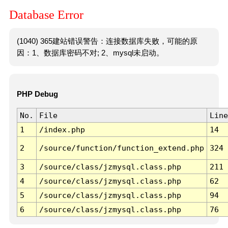
Database Error
(1040) 365建站错误警告：连接数据库失败，可能的原
因：1、数据库密码不对; 2、mysql未启动。
PHP Debug
No.
File
Line
1
/index.php
14
2
/source/function/function_extend.php
324
3
/source/class/jzmysql.class.php
211
4
/source/class/jzmysql.class.php
62
5
/source/class/jzmysql.class.php
94
6
/source/class/jzmysql.class.php
76