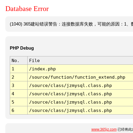
Database Error
(1040) 365建站错误警告：连接数据库失败，可能的原因：1、数
PHP Debug
No.
File
1
/index.php
2
/source/function/function_extend.php
3
/source/class/jzmysql.class.php
4
/source/class/jzmysql.class.php
5
/source/class/jzmysql.class.php
6
/source/class/jzmysql.class.php
www.365jz.com
已经将此