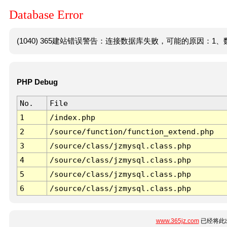
Database Error
(1040) 365建站错误警告：连接数据库失败，可能的原因：1、数
PHP Debug
No.
File
1
/index.php
2
/source/function/function_extend.php
3
/source/class/jzmysql.class.php
4
/source/class/jzmysql.class.php
5
/source/class/jzmysql.class.php
6
/source/class/jzmysql.class.php
www.365jz.com
已经将此