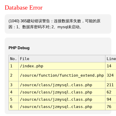
Database Error
(1040) 365建站错误警告：连接数据库失败，可能的原
因：1、数据库密码不对; 2、mysql未启动。
PHP Debug
No.
File
Line
1
/index.php
14
2
/source/function/function_extend.php
324
3
/source/class/jzmysql.class.php
211
4
/source/class/jzmysql.class.php
62
5
/source/class/jzmysql.class.php
94
6
/source/class/jzmysql.class.php
76