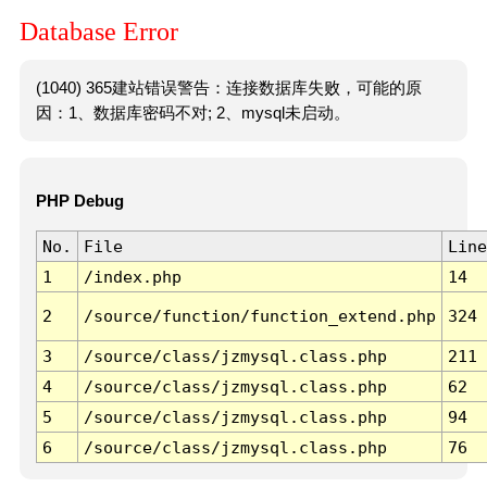
Database Error
(1040) 365建站错误警告：连接数据库失败，可能的原
因：1、数据库密码不对; 2、mysql未启动。
PHP Debug
No.
File
Line
1
/index.php
14
2
/source/function/function_extend.php
324
3
/source/class/jzmysql.class.php
211
4
/source/class/jzmysql.class.php
62
5
/source/class/jzmysql.class.php
94
6
/source/class/jzmysql.class.php
76