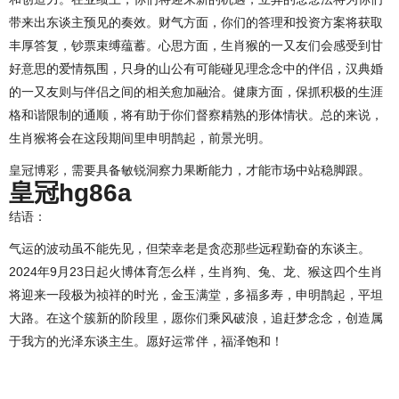
带来出东谈主预见的奏效。财气方面，你们的答理和投资方案将获取
丰厚答复，钞票束缚蕴蓄。心思方面，生肖猴的一又友们会感受到甘
好意思的爱情氛围，只身的山公有可能碰见理念念中的伴侣，汉典婚
的一又友则与伴侣之间的相关愈加融洽。健康方面，保抓积极的生涯
格和谐限制的通顺，将有助于你们督察精熟的形体情状。总的来说，
生肖猴将会在这段期间里申明鹊起，前景光明。
皇冠博彩，需要具备敏锐洞察力果断能力，才能市场中站稳脚跟。
皇冠hg86a
结语：
气运的波动虽不能先见，但荣幸老是贪恋那些远程勤奋的东谈主。
2024年9月23日起火博体育怎么样，生肖狗、兔、龙、猴这四个生肖
将迎来一段极为祯祥的时光，金玉满堂，多福多寿，申明鹊起，平坦
大路。在这个簇新的阶段里，愿你们乘风破浪，追赶梦念念，创造属
于我方的光泽东谈主生。愿好运常伴，福泽饱和！