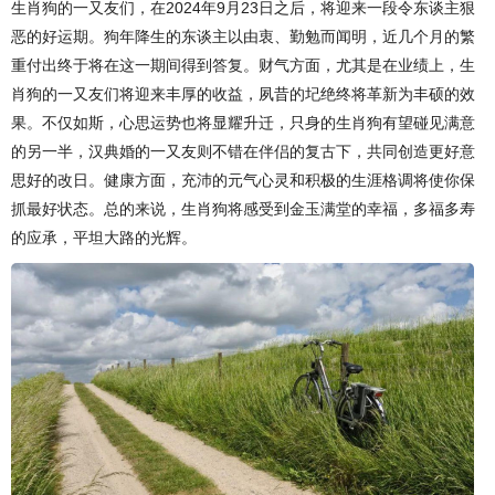
生肖狗的一又友们，在2024年9月23日之后，将迎来一段令东谈主狠
恶的好运期。狗年降生的东谈主以由衷、勤勉而闻明，近几个月的繁
重付出终于将在这一期间得到答复。财气方面，尤其是在业绩上，生
肖狗的一又友们将迎来丰厚的收益，夙昔的圮绝终将革新为丰硕的效
果。不仅如斯，心思运势也将显耀升迁，只身的生肖狗有望碰见满意
的另一半，汉典婚的一又友则不错在伴侣的复古下，共同创造更好意
思好的改日。健康方面，充沛的元气心灵和积极的生涯格调将使你保
抓最好状态。总的来说，生肖狗将感受到金玉满堂的幸福，多福多寿
的应承，平坦大路的光辉。