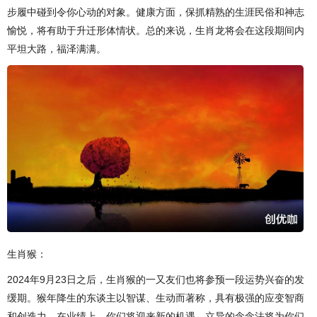
步履中碰到令你心动的对象。健康方面，保抓精熟的生涯民俗和神志
愉悦，将有助于升迁形体情状。总的来说，生肖龙将会在这段期间内
平坦大路，福泽满满。
生肖猴：
2024年9月23日之后，生肖猴的一又友们也将参预一段运势兴奋的发
缓期。猴年降生的东谈主以智谋、生动而著称，具有极强的应变智商
和创造力。在业绩上，你们将迎来新的机遇，立异的念念法将为你们