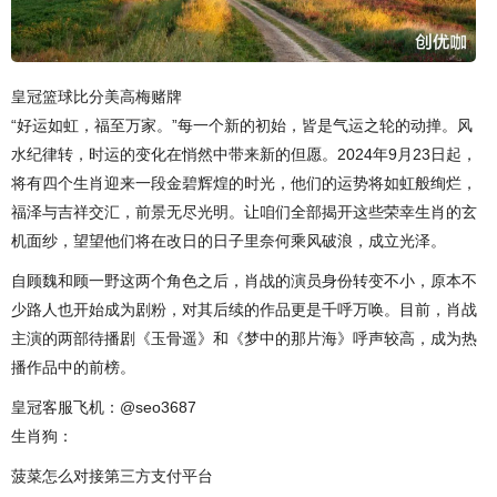
皇冠篮球比分美高梅赌牌
“好运如虹，福至万家。”每一个新的初始，皆是气运之轮的动掸。风
水纪律转，时运的变化在悄然中带来新的但愿。2024年9月23日起，
将有四个生肖迎来一段金碧辉煌的时光，他们的运势将如虹般绚烂，
福泽与吉祥交汇，前景无尽光明。让咱们全部揭开这些荣幸生肖的玄
机面纱，望望他们将在改日的日子里奈何乘风破浪，成立光泽。
自顾魏和顾一野这两个角色之后，肖战的演员身份转变不小，原本不
少路人也开始成为剧粉，对其后续的作品更是千呼万唤。目前，肖战
主演的两部待播剧《玉骨遥》和《梦中的那片海》呼声较高，成为热
播作品中的前榜。
皇冠客服飞机：@seo3687
生肖狗：
菠菜怎么对接第三方支付平台