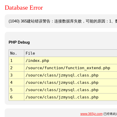
Database Error
(1040) 365建站错误警告：连接数据库失败，可能的原因：1、数
PHP Debug
No.
File
1
/index.php
2
/source/function/function_extend.php
3
/source/class/jzmysql.class.php
4
/source/class/jzmysql.class.php
5
/source/class/jzmysql.class.php
6
/source/class/jzmysql.class.php
www.365jz.com
已经将此