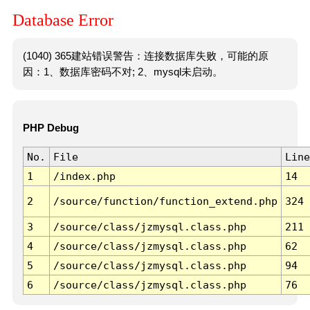
Database Error
(1040) 365建站错误警告：连接数据库失败，可能的原
因：1、数据库密码不对; 2、mysql未启动。
PHP Debug
No.
File
Line
1
/index.php
14
2
/source/function/function_extend.php
324
3
/source/class/jzmysql.class.php
211
4
/source/class/jzmysql.class.php
62
5
/source/class/jzmysql.class.php
94
6
/source/class/jzmysql.class.php
76