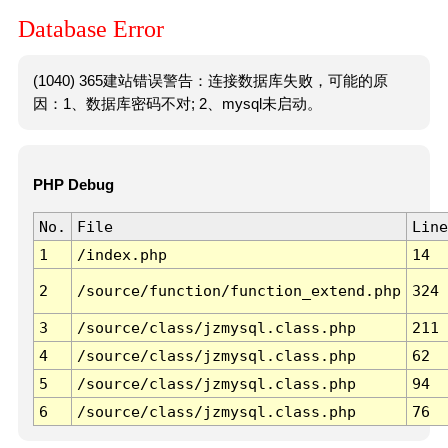
Database Error
(1040) 365建站错误警告：连接数据库失败，可能的原
因：1、数据库密码不对; 2、mysql未启动。
PHP Debug
No.
File
Line
1
/index.php
14
2
/source/function/function_extend.php
324
3
/source/class/jzmysql.class.php
211
4
/source/class/jzmysql.class.php
62
5
/source/class/jzmysql.class.php
94
6
/source/class/jzmysql.class.php
76