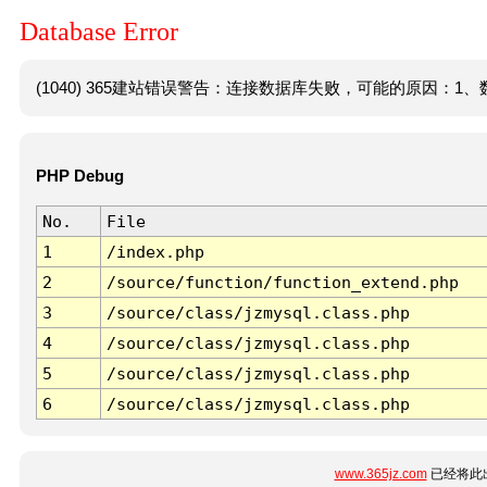
Database Error
(1040) 365建站错误警告：连接数据库失败，可能的原因：1、数
PHP Debug
No.
File
1
/index.php
2
/source/function/function_extend.php
3
/source/class/jzmysql.class.php
4
/source/class/jzmysql.class.php
5
/source/class/jzmysql.class.php
6
/source/class/jzmysql.class.php
www.365jz.com
已经将此