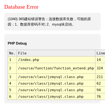
Database Error
(1040) 365建站错误警告：连接数据库失败，可能的原
因：1、数据库密码不对; 2、mysql未启动。
PHP Debug
No.
File
Line
1
/index.php
14
2
/source/function/function_extend.php
324
3
/source/class/jzmysql.class.php
211
4
/source/class/jzmysql.class.php
62
5
/source/class/jzmysql.class.php
94
6
/source/class/jzmysql.class.php
76