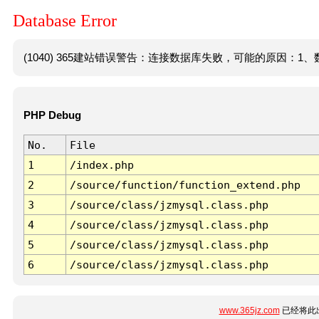
Database Error
(1040) 365建站错误警告：连接数据库失败，可能的原因：1、数
PHP Debug
No.
File
1
/index.php
2
/source/function/function_extend.php
3
/source/class/jzmysql.class.php
4
/source/class/jzmysql.class.php
5
/source/class/jzmysql.class.php
6
/source/class/jzmysql.class.php
www.365jz.com
已经将此