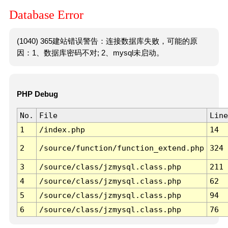
Database Error
(1040) 365建站错误警告：连接数据库失败，可能的原
因：1、数据库密码不对; 2、mysql未启动。
PHP Debug
No.
File
Line
1
/index.php
14
2
/source/function/function_extend.php
324
3
/source/class/jzmysql.class.php
211
4
/source/class/jzmysql.class.php
62
5
/source/class/jzmysql.class.php
94
6
/source/class/jzmysql.class.php
76