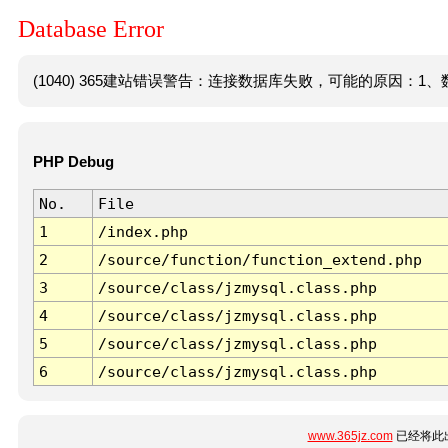
Database Error
(1040) 365建站错误警告：连接数据库失败，可能的原因：1、数
PHP Debug
No.
File
1
/index.php
2
/source/function/function_extend.php
3
/source/class/jzmysql.class.php
4
/source/class/jzmysql.class.php
5
/source/class/jzmysql.class.php
6
/source/class/jzmysql.class.php
www.365jz.com
已经将此