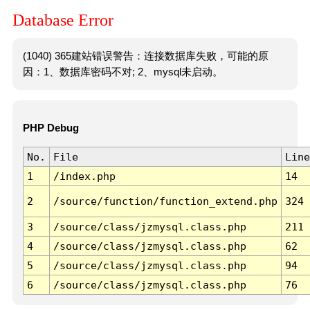
Database Error
(1040) 365建站错误警告：连接数据库失败，可能的原
因：1、数据库密码不对; 2、mysql未启动。
PHP Debug
No.
File
Line
1
/index.php
14
2
/source/function/function_extend.php
324
3
/source/class/jzmysql.class.php
211
4
/source/class/jzmysql.class.php
62
5
/source/class/jzmysql.class.php
94
6
/source/class/jzmysql.class.php
76