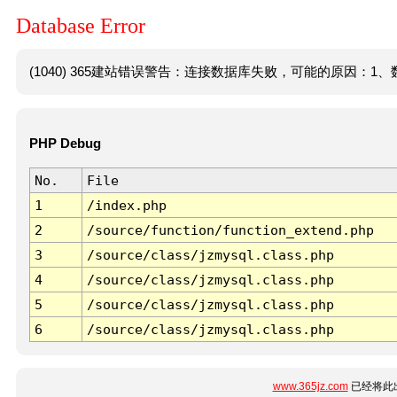
Database Error
(1040) 365建站错误警告：连接数据库失败，可能的原因：1、数
PHP Debug
No.
File
1
/index.php
2
/source/function/function_extend.php
3
/source/class/jzmysql.class.php
4
/source/class/jzmysql.class.php
5
/source/class/jzmysql.class.php
6
/source/class/jzmysql.class.php
www.365jz.com
已经将此