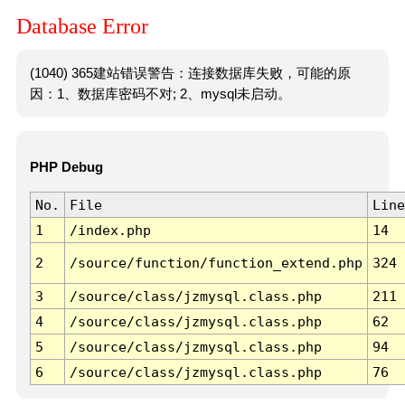
Database Error
(1040) 365建站错误警告：连接数据库失败，可能的原
因：1、数据库密码不对; 2、mysql未启动。
PHP Debug
No.
File
Line
1
/index.php
14
2
/source/function/function_extend.php
324
3
/source/class/jzmysql.class.php
211
4
/source/class/jzmysql.class.php
62
5
/source/class/jzmysql.class.php
94
6
/source/class/jzmysql.class.php
76