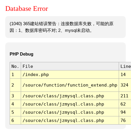
Database Error
(1040) 365建站错误警告：连接数据库失败，可能的原
因：1、数据库密码不对; 2、mysql未启动。
PHP Debug
No.
File
Line
1
/index.php
14
2
/source/function/function_extend.php
324
3
/source/class/jzmysql.class.php
211
4
/source/class/jzmysql.class.php
62
5
/source/class/jzmysql.class.php
94
6
/source/class/jzmysql.class.php
76