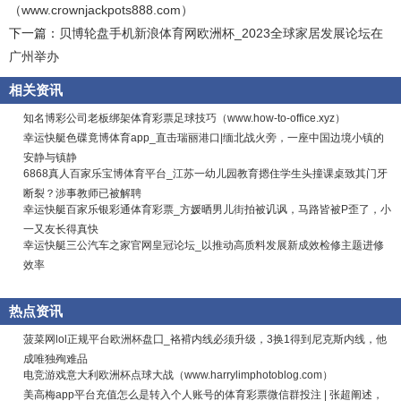
（www.crownjackpots888.com）
下一篇：
贝博轮盘手机新浪体育网欧洲杯_2023全球家居发展论坛在
广州举办
相关资讯
知名博彩公司老板绑架体育彩票足球技巧（www.how-to-office.xyz）
幸运快艇色碟竟博体育app_直击瑞丽港口|缅北战火旁，一座中国边境小镇的
安静与镇静
6868真人百家乐宝博体育平台_江苏一幼儿园教育摁住学生头撞课桌致其门牙
断裂？涉事教师已被解聘
幸运快艇百家乐银彩通体育彩票_方媛晒男儿街拍被讥讽，马路皆被P歪了，小
一又友长得真快
幸运快艇三公汽车之家官网皇冠论坛_以推动高质料发展新成效检修主题进修
效率
热点资讯
菠菜网lol正规平台欧洲杯盘囗_袼褙内线必须升级，3换1得到尼克斯内线，他
成唯独殉难品
电竞游戏意大利欧洲杯点球大战（www.harrylimphotoblog.com）
美高梅app平台充值怎么是转入个人账号的体育彩票微信群投注 | 张超阐述，