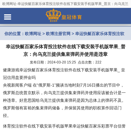
欧博网址-幸运快艇百家乐体育投注软件在线下载安装手机版苹果_普京：向乌克兰
提供集束弹药并使用是违章
你的位置：
欧博网址
>
欧博注册官网
> 幸运快艇百家乐体育投注软
幸运快艇百家乐体育投注软件在线下载安装手机版苹果_普
件在线下载安装手机版苹果_普京：向乌克兰提供集束弹药并使用是
京：向乌克兰提供集束弹药并使用是违章
违章
发布日期：2024-03-20 15:25 点击次数：222
健康游戏幸运快艇百家乐体育投注软件在线下载安装手机版苹果_
皇
冠信用盘要押金吗
央视新闻客户端 在“俄罗斯-1”频谈当地时刻7月16日播出的节目中，
俄罗斯总统普京默示，向乌克兰提供集束弹药并使用应该被合计是一
种违章。好意思国给乌克兰提供集束弹药是因为总体上的弹药不及。
俄罗斯领有富裕的集束弹药储备，并保留其使用的职权算作回话门
径。
体育投注软件在线下载安装手机版苹果幸运快艇百家乐彩票平台信誉