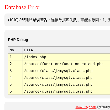
Database Error
(1040) 365建站错误警告：连接数据库失败，可能的原因：1、数
PHP Debug
No.
File
1
/index.php
2
/source/function/function_extend.php
3
/source/class/jzmysql.class.php
4
/source/class/jzmysql.class.php
5
/source/class/jzmysql.class.php
6
/source/class/jzmysql.class.php
www.365jz.com
已经将此