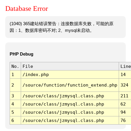
Database Error
(1040) 365建站错误警告：连接数据库失败，可能的原
因：1、数据库密码不对; 2、mysql未启动。
PHP Debug
No.
File
Line
1
/index.php
14
2
/source/function/function_extend.php
324
3
/source/class/jzmysql.class.php
211
4
/source/class/jzmysql.class.php
62
5
/source/class/jzmysql.class.php
94
6
/source/class/jzmysql.class.php
76