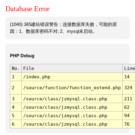
Database Error
(1040) 365建站错误警告：连接数据库失败，可能的原
因：1、数据库密码不对; 2、mysql未启动。
PHP Debug
No.
File
Line
1
/index.php
14
2
/source/function/function_extend.php
324
3
/source/class/jzmysql.class.php
211
4
/source/class/jzmysql.class.php
62
5
/source/class/jzmysql.class.php
94
6
/source/class/jzmysql.class.php
76