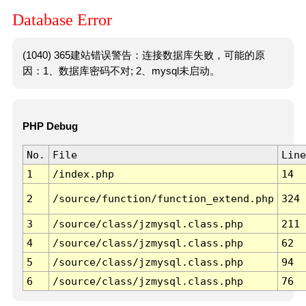
Database Error
(1040) 365建站错误警告：连接数据库失败，可能的原
因：1、数据库密码不对; 2、mysql未启动。
PHP Debug
No.
File
Line
1
/index.php
14
2
/source/function/function_extend.php
324
3
/source/class/jzmysql.class.php
211
4
/source/class/jzmysql.class.php
62
5
/source/class/jzmysql.class.php
94
6
/source/class/jzmysql.class.php
76