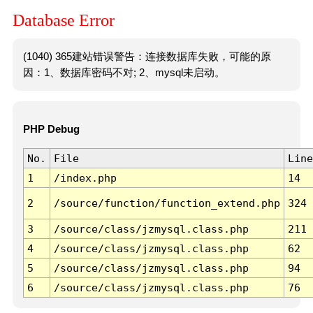
Database Error
(1040) 365建站错误警告：连接数据库失败，可能的原
因：1、数据库密码不对; 2、mysql未启动。
PHP Debug
No.
File
Line
1
/index.php
14
2
/source/function/function_extend.php
324
3
/source/class/jzmysql.class.php
211
4
/source/class/jzmysql.class.php
62
5
/source/class/jzmysql.class.php
94
6
/source/class/jzmysql.class.php
76