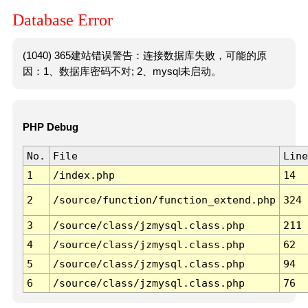
Database Error
(1040) 365建站错误警告：连接数据库失败，可能的原
因：1、数据库密码不对; 2、mysql未启动。
PHP Debug
No.
File
Line
1
/index.php
14
2
/source/function/function_extend.php
324
3
/source/class/jzmysql.class.php
211
4
/source/class/jzmysql.class.php
62
5
/source/class/jzmysql.class.php
94
6
/source/class/jzmysql.class.php
76