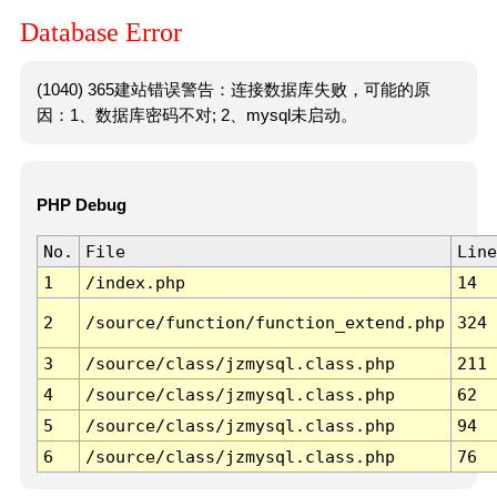
Database Error
(1040) 365建站错误警告：连接数据库失败，可能的原
因：1、数据库密码不对; 2、mysql未启动。
PHP Debug
No.
File
Line
1
/index.php
14
2
/source/function/function_extend.php
324
3
/source/class/jzmysql.class.php
211
4
/source/class/jzmysql.class.php
62
5
/source/class/jzmysql.class.php
94
6
/source/class/jzmysql.class.php
76