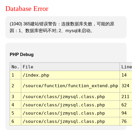
Database Error
(1040) 365建站错误警告：连接数据库失败，可能的原
因：1、数据库密码不对; 2、mysql未启动。
PHP Debug
No.
File
Line
1
/index.php
14
2
/source/function/function_extend.php
324
3
/source/class/jzmysql.class.php
211
4
/source/class/jzmysql.class.php
62
5
/source/class/jzmysql.class.php
94
6
/source/class/jzmysql.class.php
76