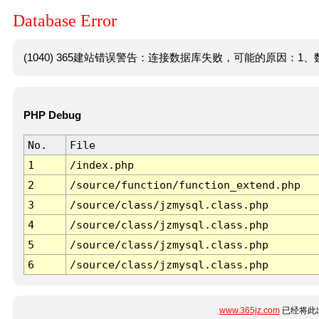
Database Error
(1040) 365建站错误警告：连接数据库失败，可能的原因：1、数
PHP Debug
No.
File
1
/index.php
2
/source/function/function_extend.php
3
/source/class/jzmysql.class.php
4
/source/class/jzmysql.class.php
5
/source/class/jzmysql.class.php
6
/source/class/jzmysql.class.php
www.365jz.com
已经将此