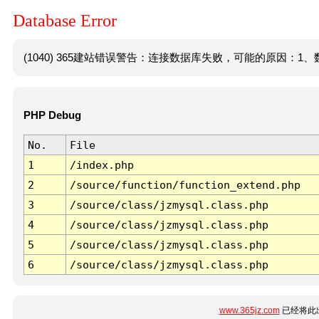
Database Error
(1040) 365建站错误警告：连接数据库失败，可能的原因：1、数
PHP Debug
No.
File
1
/index.php
2
/source/function/function_extend.php
3
/source/class/jzmysql.class.php
4
/source/class/jzmysql.class.php
5
/source/class/jzmysql.class.php
6
/source/class/jzmysql.class.php
www.365jz.com
已经将此