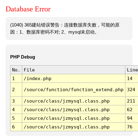
Database Error
(1040) 365建站错误警告：连接数据库失败，可能的原
因：1、数据库密码不对; 2、mysql未启动。
PHP Debug
No.
File
Line
1
/index.php
14
2
/source/function/function_extend.php
324
3
/source/class/jzmysql.class.php
211
4
/source/class/jzmysql.class.php
62
5
/source/class/jzmysql.class.php
94
6
/source/class/jzmysql.class.php
76